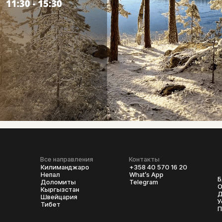
Все направления
Контакты
Килиманджаро
+358 40 570 16 20
Непал
What’s App
Блог
Доломиты
Telegram
О клубе
Кыргызстан
Договор
Швейцария
Условия бр
Тибет
Полезное д