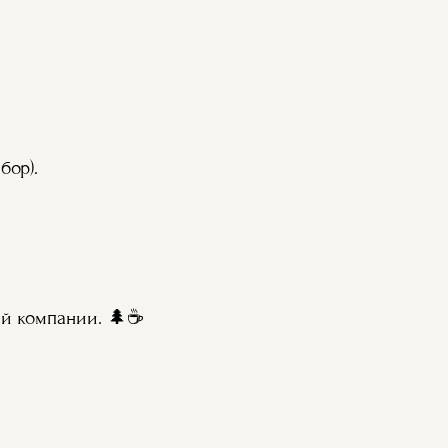
бор).
ей компании. 🌲☕