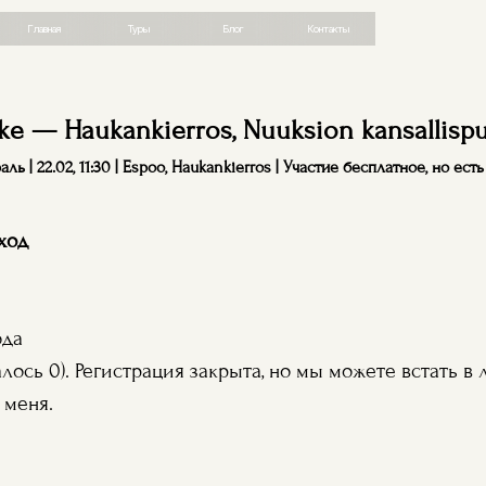
авная
Туры
Блог
Контакты
ike —
Haukankierros, Nuuksion kansallispu
ль | 22.02, 11:30 | Espoo, Haukankierros | Участие бесплатное, но ест
ход
ода
лось 0). Регистрация закрыта, но мы можете встать в 
 меня.