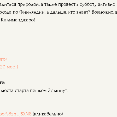
адиться природой, а также провести субботу активно 
хода по Финляндии, а дальше, кто знает? Возможно, 
 Килиманджаро!
го)
20 мест)
те:
о места старта пешком 27 минут.
iNsoPs6znUj5XN8
(кликабельно)