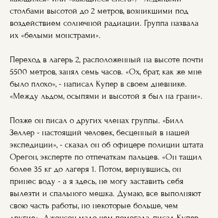
столбами высотой до 2 метров, возникшими под
воздействием солнечной радиации. Группа назвала
их «белыми монстрами».
Переход в лагерь 2, расположенный на высоте почти
5500 метров, занял семь часов. «Ох, брат, как же мне
было плохо», - написал Купер в своем дневнике.
«Между льдом, осыпями и высотой я был на грани».
Позже он писал о других членах группы. «Билл
Зеллер - настоящий человек, бесценный в нашей
экспедиции», - сказал он об офицере полиции штата
Орегон, эксперте по отпечаткам пальцев. «Он тащил
более 35 кг до лагеря 1. Потом, вернувшись, он
принес воду - а я здесь, не могу заставить себя
вылезти и спального мешка. Думаю, все выполняют
свою часть работы, но некоторые больше, чем
другие». Джонсон мало чем помогала, писал Купер.