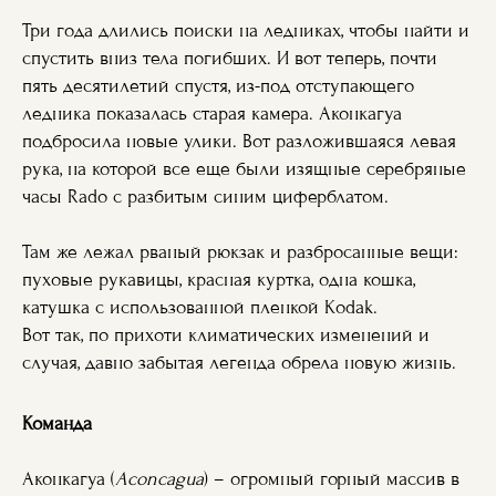
Три года длились поиски на ледниках, чтобы найти и
спустить вниз тела погибших. И вот теперь, почти
пять десятилетий спустя, из-под отступающего
ледника показалась старая камера. Аконкагуа
подбросила новые улики. Вот разложившаяся левая
рука, на которой все еще были изящные серебряные
часы Rado с разбитым синим циферблатом.
Там же лежал рваный рюкзак и разбросанные вещи:
пуховые рукавицы, красная куртка, одна кошка,
катушка с использованной пленкой Kodak.
Вот так, по прихоти климатических изменений и
случая, давно забытая легенда обрела новую жизнь.
Команда
Аконкагуа (
Aconcagua
) – огромный горный массив в