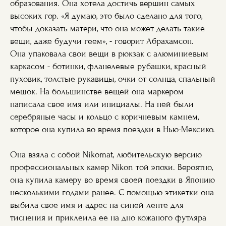
образования. Она хотела достичь вершин самых
высоких гор. «Я думаю, это было сделано для того,
чтобы доказать матери, что она может делать такие
вещи, даже будучи геем», - говорит Абрахамсон.
Она упаковала свои вещи в рюкзак с алюминиевым
каркасом - ботинки, фланелевые рубашки, красный
пуховик, толстые рукавицы, очки от солнца, спальный
мешок. На большинстве вещей она маркером
написала свое имя или инициалы. На ней были
серебряные часы и кольцо с коричневым камнем,
которое она купила во время поездки в Нью-Мексико.
Она взяла с собой Nikomat, любительскую версию
профессиональных камер Nikon той эпохи. Вероятно,
она купила камеру во время своей поездки в Японию
несколькими годами ранее. С помощью этикетки она
выбила свое имя и адрес на синей ленте для
тиснения и приклеила ее на дно кожаного футляра