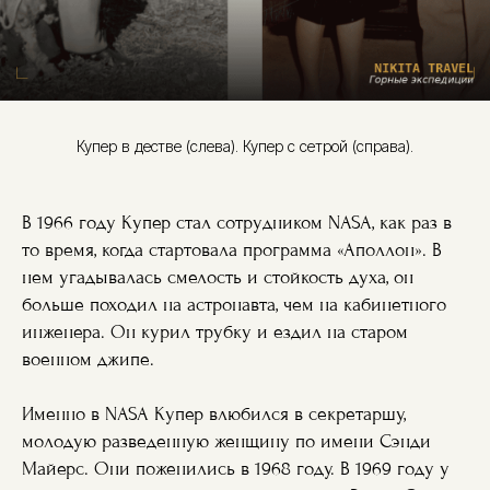
Купер в дестве (слева). Купер с сетрой (справа).
В 1966 году Купер стал сотрудником NASA, как раз в
то время, когда стартовала программа «Аполлон». В
нем угадывалась смелость и стойкость духа, он
больше походил на астронавта, чем на кабинетного
инженера. Он курил трубку и ездил на старом
военном джипе.
Именно в NASA Купер влюбился в секретаршу,
молодую разведенную женщину по имени Сэнди
Майерс. Они поженились в 1968 году. В 1969 году у