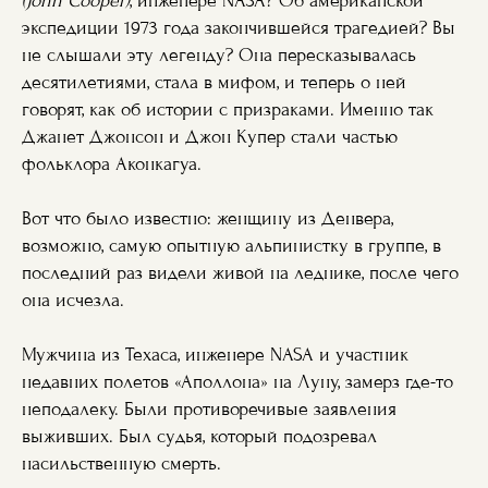
(John Cooper)
, инженере NASA? Об американской
экспедиции 1973 года закончившейся трагедией? Вы
не слышали эту легенду? Она пересказывалась
десятилетиями, стала в мифом, и теперь о ней
говорят, как об истории с призраками. Именно так
Джанет Джонсон и Джон Купер стали частью
фольклора Аконкагуа.
Вот что было известно: женщину из Денвера,
возможно, самую опытную альпинистку в группе, в
последний раз видели живой на леднике, после чего
она исчезла.
Мужчина из Техаса, инженере NASA и участник
недавних полетов «Аполлона» на Луну, замерз где-то
неподалеку. Были противоречивые заявления
выживших. Был судья, который подозревал
насильственную смерть.