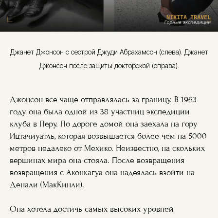
Джанет Джонсон с сестрой Джуди Абрахамсон (слева). Джанет
Джонсон после защиты докторской (справа).
Джонсон все чаще отправлялась за границу. В 1963
году она была одной из 38 участниц экспедиции
клуба в Перу. По дороге домой она заехала на гору
Ицтачиуатль, которая возвышается более чем на 5000
метров недалеко от Мехико. Неизвестно, на скольких
вершинах мира она стояла. После возвращения
возвращения с Аконкагуа она надеялась взойти на
Денали (МакКинли).
Она хотела достичь самых высоких уровней