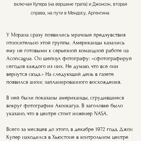
включая Купера (на вершине трапа) и Джонсон, вторая
справа, на пути в Мендосу, Аргентина.
У Морана сразу появились мрачные предчувствия
относительно этой группы. Американцы казались
ему не готовыми к серьезной командной работе на
Aconcagua. Он шепнул фотографу: «сфотографируй
сегодня каждого из них. Не думаю, что все они
вернутся сюда.» На следующий день в газете
появился анонс запланированного восхождения.
В ней были показаны американцы, сгрудившиеся
вокруг фотографии Аконкагуа. В заголовке было
указано, что в центре стоит инженер NASA.
Всего за месяцев до этого, в декабре 1972 года, Джон
Купер находился в Хьюстоне в контрольном центре