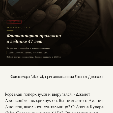
Фотокамера Nikomat, принадлежавшая Джанет Джонсон
Корвалан поперхнулся и выругался. «Джанет
Джонсон!?» - выкрикнул он. Вы не знаете о Джанет
Джонсон, школьной учительнице? О Джоне Купере