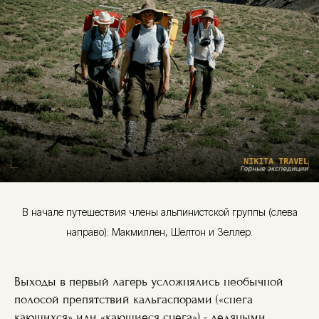
В начале путешествия члены альпинистской группы (слева
направо): Макмиллен, Шелтон и Зеллер.
Выходы в первый лагерь усложнялись необычной
полосой препятствий кальгаспорами («снега
кающихся» или «кающиеся снега») - ледяными