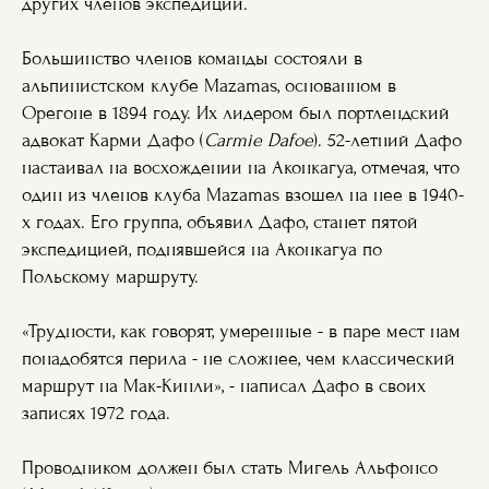
других членов экспедиции.
Большинство членов команды состояли в
альпинистском клубе Mazamas, основанном в
Орегоне в 1894 году. Их лидером был портлендский
адвокат Карми Дафо (
Carmie Dafoe
). 52-летний Дафо
настаивал на восхождении на Аконкагуа, отмечая, что
один из членов клуба Mazamas взошел на нее в 1940-
х годах. Его группа, объявил Дафо, станет пятой
экспедицией, поднявшейся на Аконкагуа по
Польскому маршруту.
«Трудности, как говорят, умеренные - в паре мест нам
понадобятся перила - не сложнее, чем классический
маршрут на Мак-Кинли», - написал Дафо в своих
записях 1972 года.
Проводником должен был стать Мигель Альфонсо