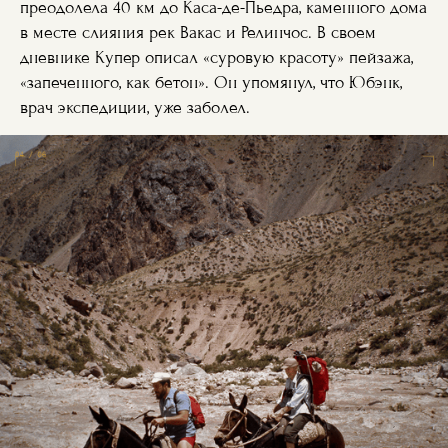
преодолела 40 км до Каса-де-Пьедра, каменного дома
в месте слияния рек Вакас и Релинчос. В своем
дневнике Купер описал «суровую красоту» пейзажа,
«запеченного, как бетон». Он упомянул, что Юбэнк,
врач экспедиции, уже заболел.