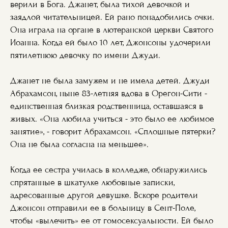
верили в Бога. Джанет, была тихой девочкой и
заядлой читательницей. Ей рано понадобились очки.
Она играла на органе в лютеранской церкви Святого
Иоанна. Когда ей было 10 лет, Джонсоны удочерили
пятилетнюю девочку по имени Джуди.
Джанет не была замужем и не имела детей. Джуди
Абрахамсон, ныне 83-летняя вдова в Орегон-Сити -
единственная близкая родственница, оставшаяся в
живых. «Она любила учиться - это было ее любимое
занятие», - говорит Абрахамсон. «Сплошные пятерки?
Она не была согласна на меньшее».
Когда ее сестра училась в колледже, обнаружились
спрятанные в шкатулке любовные записки,
адресованные другой девушке. Вскоре родители
Джонсон отправили ее в больницу в Сент-Поле,
чтобы «вылечить» ее от гомосексуальности. Ей было