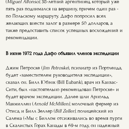
(
Miguel Alfonso)
, 38-летний аргентинец, который уже
пять раз поднимался на вершину, причем один раз -
по Польскому маршруту. Дафо попросил всех
желающих внести залог в размере 50 долларов, а
также предоставить список успешных восхождений и
рекомендации.
В июне 1972 года Дафо объявил членов экспедиции
Джим Петроске (
Jim Petroske
), психиатр из Портленда,
будет «заместителем руководителя экспедиции»,
сказал он. Билл Юбэнк (Bill Eubank), врач из Канзас-
Сити, был «настоятельно рекомендован Петроске» и
будет врачом экспедиции. Далее шли Арнольд
Макмиллен (
Arnold McMillen)
, молочный фермер из
Отиса, и Билл Зеллер (
Bill Zeller)
, полицейский из
Салема («Мы с Биллом отсиживались во время пурги
в Скалистых Горах Канады в 69-м году, он надежный