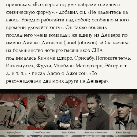
прививках. «Все, вероятно, уже набрали отличную
физическую форму», - добавил он. «Не надейтесь на
авось. Усердно работайте над собой; особенно много
времени уделяйте бегу». Он также объявил
последнего члена команды: женщину из Денвера по
имени Джанет Джонсон (Janet Johnson). «Она взошла
на большинство четырехтысячников США,
поднималась Килиманджаро, Орисабу, Попокатепетль,
Ицтачиуатль, Фудзи, Монблан, Маттерхорн, Эйгер и т.
д. и т. п.», - писал Дафо о Джонсон. «Ее
рекомендовали два моих друга из Денвера».