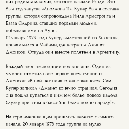
них родился мальчик, которого назвали Рэнди. Это
был год запуска «Аполлона-11». Купер был в составе
группы, которая сопровождала Нила Армстронга и
Базза Олдрина, ставших первыми людьми,
побывавшими на Луне.
12 января 1973 года Купер, вылетевший из Хьюстона,
приземлился в Майами, где встретил Джанет
Джонсон. Откуда они вместе полетели в Аргентину.
Каждый член экспедиции вел дневник. Один из
мужчин отметил свое первое впечатление о
Джонсон: «В ней нет ничего женственного». Сам
Купер записал «Джанет, конечно, странная. Сегодня
она пошла купаться в нижнем белье, поверх надела
блузку, при этом в бассейне было полно народу!».
На горе американцам пришлось нелегко с самого
начала. 20 января 1973 года группа на мулах