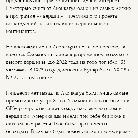
предоставляют горячее питание, душ и интернет.
Некоторые считают Аконкагуа одной из самых легких
в программе «7 вершин» - престижного проекта
восхождений на высочайшие вершины всех
континентов.
Но восхождение на Aconcagua не такое простое, как
кажется. Сложности таятся в разреженном воздухе и
высоте вершины. До 2022 года на горе погибло 153
человека. В 1973 году Джонсон и Купер были № 26 и
№ 27 в этом списке.
Пятьдесят лет назад на Аконкагуа были лишь самые
примитивные устройства. У альпинистов не было ни
GPS-трекеров, ни связи между базовым лагерем и
вершиной. Американцы имели при себе бинокль и
сигнальные ракеты. Гора была практически
безлюдна. В случае беды помочь было некому, кроме