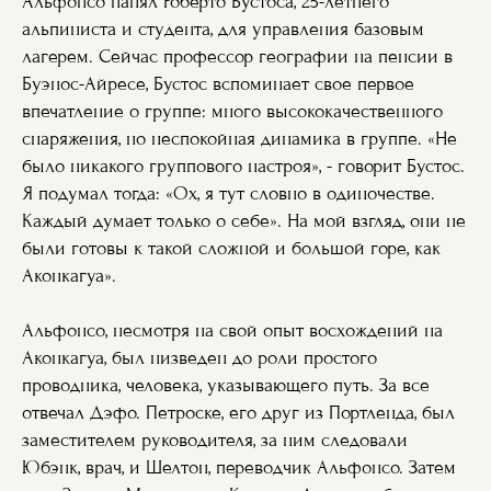
Альфонсо нанял Роберто Бустоса, 25-летнего
альпиниста и студента, для управления базовым
лагерем. Сейчас профессор географии на пенсии в
Буэнос-Айресе, Бустос вспоминает свое первое
впечатление о группе: много высококачественного
снаряжения, но неспокойная динамика в группе. «Не
было никакого группового настроя», - говорит Бустос.
Я подумал тогда: «Ох, я тут словно в одиночестве.
Каждый думает только о себе». На мой взгляд, они не
были готовы к такой сложной и большой горе, как
Аконкагуа».
Альфонсо, несмотря на свой опыт восхождений на
Аконкагуа, был низведен до роли простого
проводника, человека, указывающего путь. За все
отвечал Дэфо. Петроске, его друг из Портленда, был
заместителем руководителя, за ним следовали
Юбэнк, врач, и Шелтон, переводчик Альфонсо. Затем