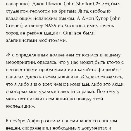
напарник»). Джон Шелтон (John Shelton), 25 лет, был
студентом-геологом из Бригама Янга, свободно
владеющим испанским языком. А Джон Купер (John
Cooper), инженер NASA из Хьюстона, имел «очень
хорошие рекомендации». Они все были
альпинистами любителями.
«Я с определенным волнением относился к нашему
мероприятии, опасаясь, что у нас может быть кто-то с
неизвестными проблемами или какой-то фишкой», -
написал Дэфо в своем дневнике. «Однако оказалось,
что я либо знаю всех членов команды, либо это люди,
о которых мне удалось навести справки. Поэтому у
меня нет никаких сомнений по поводу этой
экспедиции».
В ноябре Дафо разослал напоминания со списком
вещей, снаряжения, необходимых документах и