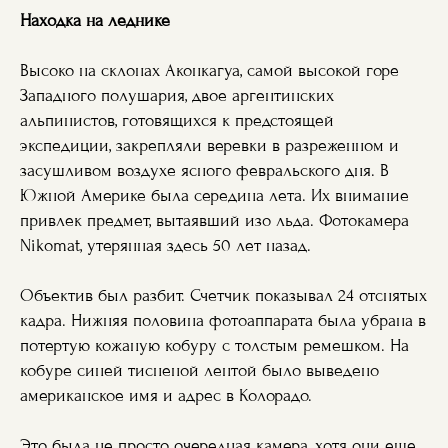
Находка на леднике
Высоко на склонах Аконкагуа, самой высокой горе
Западного полушария, двое аргентинских
альпинистов, готовящихся к предстоящей
экспедиции, закрепляли веревки в разреженном и
засушливом воздухе ясного февральского дня. В
Южной Америке была середина лета. Их внимание
привлек предмет, вытаявший изо льда. Фотокамера
Nikomat, утерянная здесь 50 лет назад.
Объектив был разбит. Счетчик показывал 24 отснятых
кадра. Нижняя половина фотоаппарата была убрана в
потертую кожаную кобуру с толстым ремешком. На
кобуре синей тисненой лентой было выведено
американское имя и адрес в Колорадо.
Это была не просто очередная камера, хотя они еще