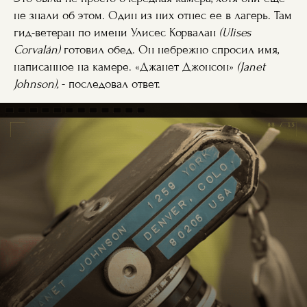
не знали об этом. Один из них отнес ее в лагерь. Там
гид-ветеран по имени Улисес Корвалан
(Ulises
Corvalán)
готовил обед. Он небрежно спросил имя,
написанное на камере. «Джанет Джонсон»
(Janet
Johnson),
- последовал ответ.