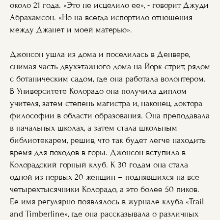
около 21 года. «Это не исцелило ее», - говорит Джуди
Абрахамсон. «Но на всегда испортило отношения
между Джанет и моей матерью».
Джонсон ушла из дома и поселилась в Денвере,
снимая часть двухэтажного дома на Йорк-стрит, рядом
с ботаническим садом, где она работала волонтером.
В Университете Колорадо она получила диплом
учителя, затем степень магистра и, наконец, доктора
философии в области образования. Она преподавала
в начальных школах, а затем стала школьным
библиотекарем, решив, что так будет легче находить
время для походов в горы. Джонсон вступила в
Колорадский горный клуб. К 30 годам она стала
одной из первых 20 женщин – поднявшихся на все
четырехтысячники Колорадо, а это более 50 пиков.
Ее имя регулярно появлялось в журнале клуба «Trail
and Timberline», где она рассказывала о различных