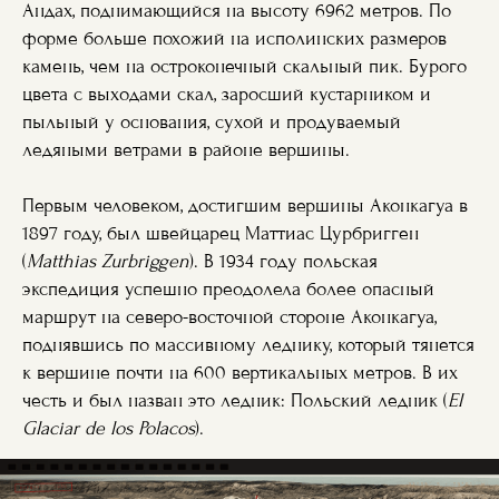
Андах, поднимающийся на высоту 6962 метров. По
форме больше похожий на исполинских размеров
камень, чем на остроконечный скальный пик. Бурого
цвета с выходами скал, заросший кустарником и
пыльный у основания, сухой и продуваемый
ледяными ветрами в районе вершины.
Первым человеком, достигшим вершины Аконкагуа в
1897 году, был швейцарец Маттиас Цурбригген
(
Matthias Zurbriggen
). В 1934 году польская
экспедиция успешно преодолела более опасный
маршрут на северо-восточной стороне Аконкагуа,
поднявшись по массивному леднику, который тянется
к вершине почти на 600 вертикальных метров. В их
честь и был назван это ледник: Польский ледник (
El
Glaciar de los Polacos
).