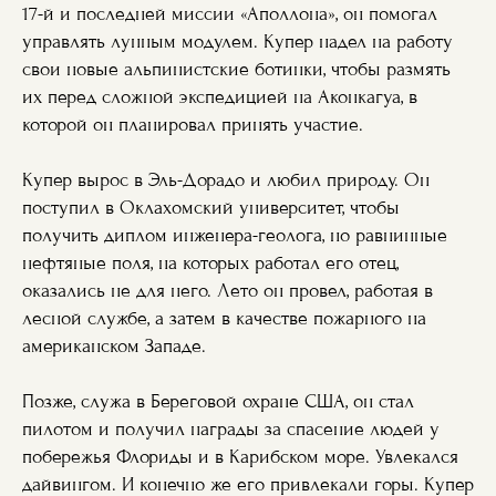
17-й и последней миссии «Аполлона», он помогал
управлять лунным модулем. Купер надел на работу
свои новые альпинистские ботинки, чтобы размять
их перед сложной экспедицией на Аконкагуа, в
которой он планировал принять участие.
Купер вырос в Эль-Дорадо и любил природу. Он
поступил в Оклахомский университет, чтобы
получить диплом инженера-геолога, но равнинные
нефтяные поля, на которых работал его отец,
оказались не для него. Лето он провел, работая в
лесной службе, а затем в качестве пожарного на
американском Западе.
Позже, служа в Береговой охране США, он стал
пилотом и получил награды за спасение людей у
побережья Флориды и в Карибском море. Увлекался
дайвингом. И конечно же его привлекали горы. Купер