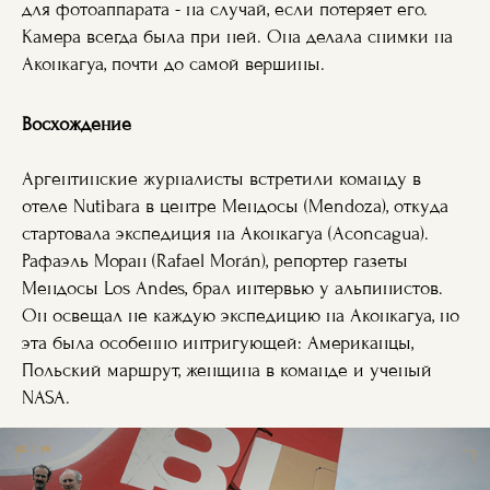
для фотоаппарата - на случай, если потеряет его.
Камера всегда была при ней. Она делала снимки на
Аконкагуа, почти до самой вершины.
Восхождение
Аргентинские журналисты встретили команду в
отеле Nutibara в центре Мендосы (Mendoza), откуда
стартовала экспедиция на Аконкагуа (Aconcagua).
Рафаэль Моран (Rafael Morán), репортер газеты
Мендосы Los Andes, брал интервью у альпинистов.
Он освещал не каждую экспедицию на Аконкагуа, но
эта была особенно интригующей: Американцы,
Польский маршрут, женщина в команде и ученый
NASA.