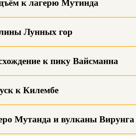
Подъём к лагерю Мутинда
Долины Лунных гор
Восхождение к пику Вайсманна
пуск к Килембе
Озеро Мутанда и вулканы Вирунга