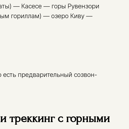
аты) — Касесе — горы Рувензори
ным гориллам) — озеро Киву —
о есть предварительный созвон-
 и треккинг с горными