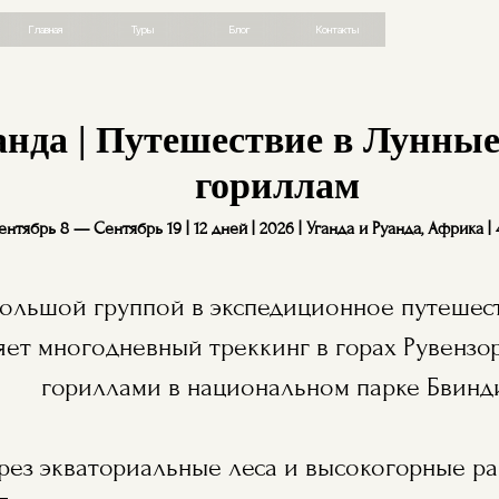
авная
Туры
Блог
Контакты
анда | Путешествие в Лунны
гориллам
ентябрь 8 — Сентябрь 19 | 12 дней | 2026 | Уганда и Руанда, Африка |
ольшой группой в экспедиционное путешест
ет многодневный треккинг в горах Рувензор
гориллами в национальном парке Бвинд
ез экваториальные леса и высокогорные ра