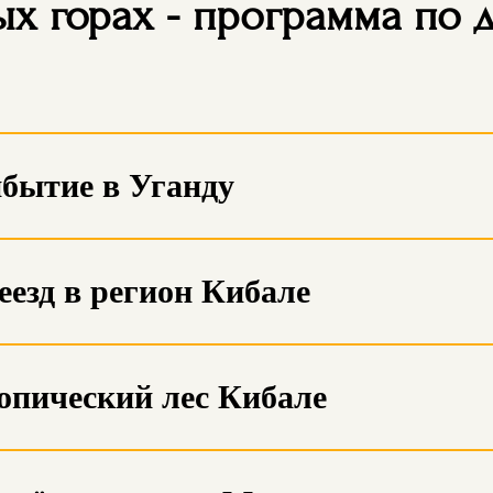
х горах - программа по 
ибытие в Уганду
реезд в регион Кибале
ропический лес Кибале