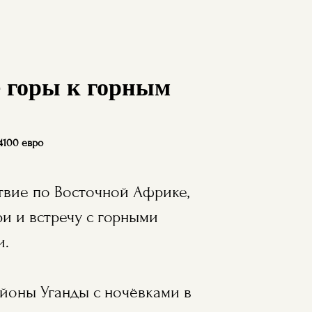
е горы к горным
 4100 евро
вие по Восточной Африке,
и и встречу с горными
и.
йоны Уганды с ночёвками в