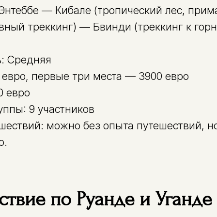
Энтеббе — Кибале (тропический лес, прим
вный треккинг) — Бвинди (треккинг к гор
: Средняя
0 евро, первые три места — 3900 евро
0 евро
уппы: 9 участников
шествий: можно без опыта путешествий, н
о.
ствие по Руанде и Уганде