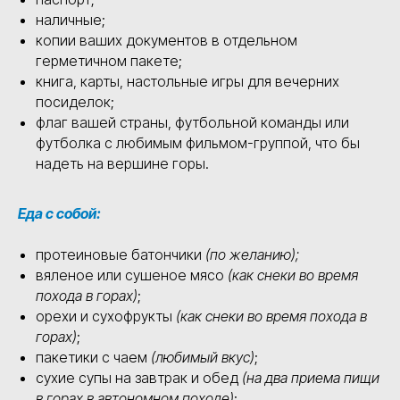
наличные;
копии ваших документов в отдельном
герметичном пакете;
книга, карты, настольные игры для вечерних
посиделок;
флаг вашей страны, футбольной команды или
футболка с любимым фильмом-группой, что бы
надеть на вершине горы.
Еда с собой:
протеиновые батончики
(по желанию);
вяленое или сушеное мясо
(как снеки во время
похода в горах)
;
орехи и сухофрукты
(как снеки во время похода в
горах)
;
пакетики с чаем
(любимый вкус)
;
сухие супы на завтрак и обед
(на два приема пищи
в горах в автономном походе)
;