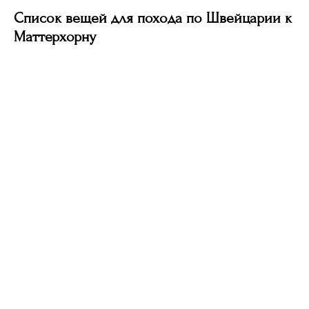
Список вещей для похода по Швейцарии к
Маттерхорну
N.33
TRAVEL
Все направления
Контакты
Килиманджаро
+358 40 570 16 20
Непал
What’s App
Доломиты
Telegram
Кыргызстан
Швейцария
Тибет
Блог
Вакансии
О клубе
Сотрудничество
Договор
Способы
Условия бронирования
оплаты
Полезное для клиента
Путешествие в подарок