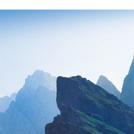
Все направления
Контакты
Килиманджаро
+358 40 570 16 20
Непал
What’s App
Доломиты
Telegram
Кыргызстан
Швейцария
Тибет
Блог
Вакансии
О клубе
Сотрудничество
Договор
Способы
Условия бронирования
оплаты
Полезное для клиента
Путешествие в подарок