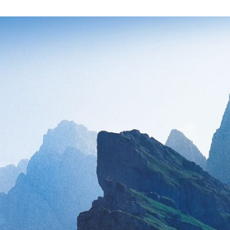
Все направления
Контакты
Килиманджаро
+358 40 570 16 20
Непал
What’s App
Доломиты
Telegram
Кыргызстан
Швейцария
Тибет
Блог
Вакансии
О клубе
Сотрудничество
Договор
Способы
Условия бронирования
оплаты
Полезное для клиента
Путешествие в подарок