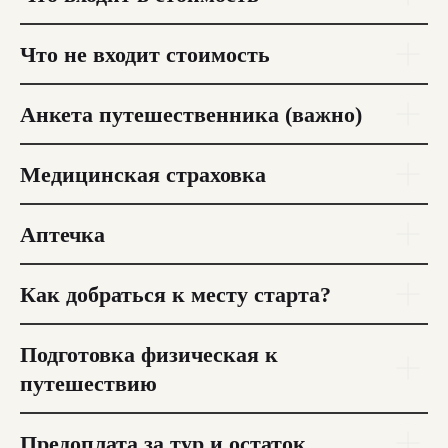
TRAVEL
Все направления
Контакты
Что не входит стоимость
Килиманджаро
+358 40 570 16 20
Непал
What’s App
Доломиты
Telegram
Кыргызстан
Анкета путешественника (важно)
Швейцария
Тибет
Медицинская страховка
Аптечка
Блог
Вакансии
Как добраться к месту старта?
О клубе
Сотрудничество
Договор
Способы
Условия бронирования
оплаты
Полезное для клиента
Путешествие в подарок
Подготовка физическая к
путешествию
Предоплата за тур и остаток