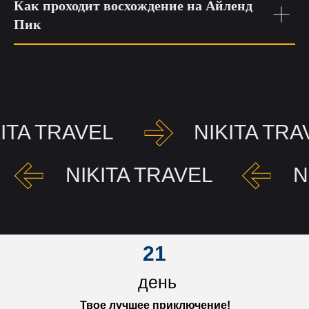
Как проходит восхождение на Айленд
Пик
KITA TRAVEL
NIKITA TRA
NIKITA TRAVEL
N
21
день
Твое лучшее приключение!