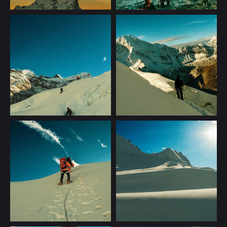
N.33
TRAVEL
Все направления
Контакты
Килиманджаро
+358 40 570 16 20
Непал
What’s App
Доломиты
Telegram
Кыргызстан
Швейцария
Тибет