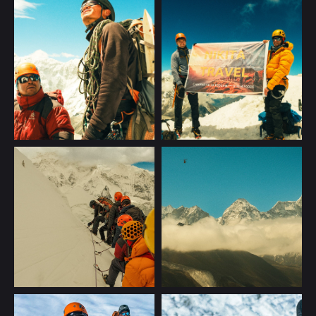
Блог
Вакансии
О клубе
Сотрудничество
Договор
Способы
Условия бронирования
оплаты
Полезное для клиента
Путешествие в подарок