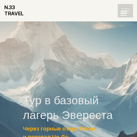
N.33
TRAVEL
Тур в базовый
лагерь Эвереста
Через горные озера Гокио