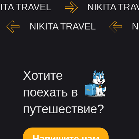
KITA TRAVEL
NIKITA TRA
NIKITA TRAVEL
N
Хотите
поехать в
путешествие?
Напишите нам