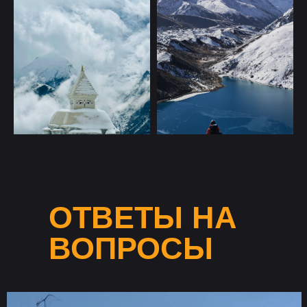
Кыргызстан
Швейцария
Тибет
Блог
Вакансии
О клубе
Сотрудничество
Договор
Способы
Условия бронирования
оплаты
Полезное для клиента
Путешествие в подарок
ОТВЕТЫ НА
ВОПРОСЫ