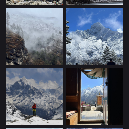
N.33
TRAVEL
Все направления
Контакты
Килиманджаро
+358 40 570 16 20
Непал
What’s App
Доломиты
Telegram