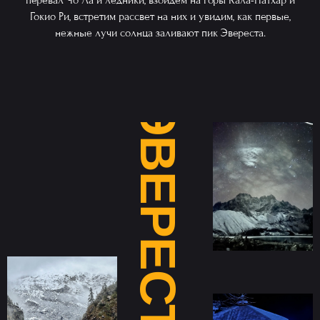
перевал Чо Ла и ледники, взойдем на горы Кала-Патхар и
Гокио Ри, встретим рассвет на них и увидим, как первые,
нежные лучи солнца заливают пик Эвереста.
ЭВЕРЕСТ